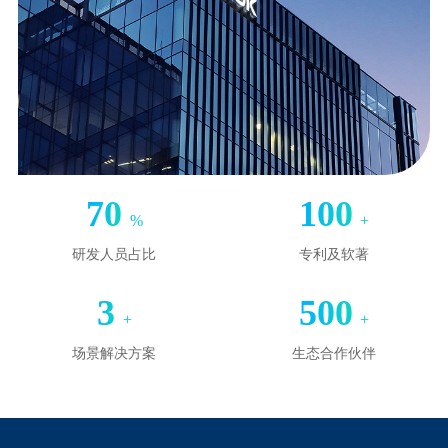
70
100
%
+
研发人员占比
专利及软著
3
500
+
+
场景解决方案
生态合作伙伴